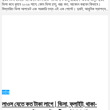
ভিসা কবে খুলবে ২০২৬ সালে, কোন ভিসা চালু, খরচ কত, আবেদন করবেন কিভাবে।
বিস্তারিত ভিসা আপডেট এবং সরকারি তথ্য এই এক পোস্টে। দুবাই, আধুনিক স্থাপত্য...
পর্যটক
লাওস যেতে কত টাকা লাগে | ভিসা, ফ্লাইট, থাকা-