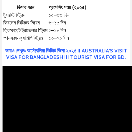
ভিসার ধরন
প্রসেসিং সময় (২০২৫)
ট্যুরিস্ট স্ট্রিম
১০–৩৩ দিন
বিজনেস ভিজিটর স্ট্রিম
৬–১৫ দিন
ফ্রিকোয়েন্ট ট্রাভেলার স্ট্রিম
৫–১৮ দিন
স্পনসরড ফ্যামিলি স্ট্রিম
৫০–৭০ দিন
আরও দেখুনঃ অস্ট্রেলিয়া ভিজিট ভিসা ২০২৫ II AUSTRALIA’S VISIT
VISA FOR BANGLADESHI II TOURIST VISA FOR BD.