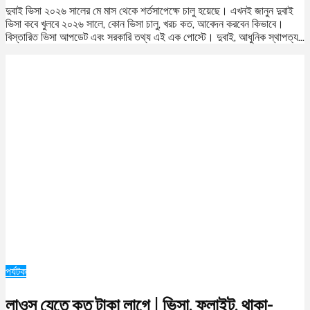
দুবাই ভিসা ২০২৬ সালের মে মাস থেকে শর্তসাপেক্ষে চালু হয়েছে। এখনই জানুন দুবাই
ভিসা কবে খুলবে ২০২৬ সালে, কোন ভিসা চালু, খরচ কত, আবেদন করবেন কিভাবে।
বিস্তারিত ভিসা আপডেট এবং সরকারি তথ্য এই এক পোস্টে। দুবাই, আধুনিক স্থাপত্য...
পর্যটক
লাওস যেতে কত টাকা লাগে | ভিসা, ফ্লাইট, থাকা-